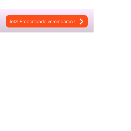
Jetzt Probestunde vereinbaren !
Info
+49 176 72691590
info@drum-sounds.de
Adresse
Stuttgarter Straße 16
73547 Lorch
Folgen | Drum Sounds -
Schlagzeugschule