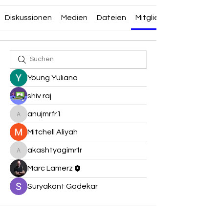
Diskussionen
Medien
Dateien
Mitglieder
Young Yuliana
shiv raj
anujmrfr1
anujmrfr1
Mitchell Aliyah
akashtyagimrfr
akashtyagimrfr
Marc Lamerz
Suryakant Gadekar