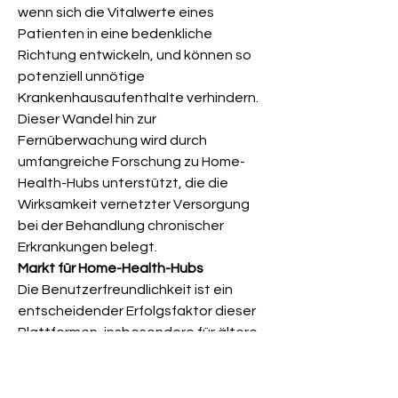
wenn sich die Vitalwerte eines 
Patienten in eine bedenkliche 
Richtung entwickeln, und können so 
potenziell unnötige 
Krankenhausaufenthalte verhindern. 
Dieser Wandel hin zur 
Fernüberwachung wird durch 
umfangreiche Forschung zu Home-
Health-Hubs unterstützt, die die 
Wirksamkeit vernetzter Versorgung 
bei der Behandlung chronischer 
Erkrankungen belegt.
Markt für Home-Health-Hubs
Die Benutzerfreundlichkeit ist ein 
entscheidender Erfolgsfaktor dieser 
Plattformen, insbesondere für ältere 
Menschen, die sich mit komplexer 
Technologie möglicherweise 
Jetzt Probestunde vereinbaren !
schwertun. Moderne Hubs sind auf 