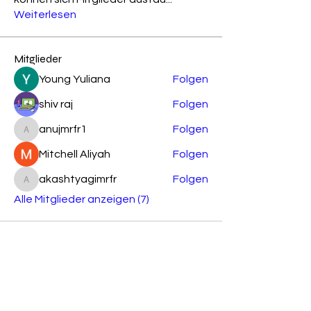
Weiterlesen
Mitglieder
Young Yuliana
Folgen
shiv raj
Folgen
anujmrfr1
Folgen
anujmrfr1
Mitchell Aliyah
Folgen
akashtyagimrfr
Folgen
akashtyagimrfr
Alle Mitglieder anzeigen (7)
Jetzt Probestunde vereinbaren !