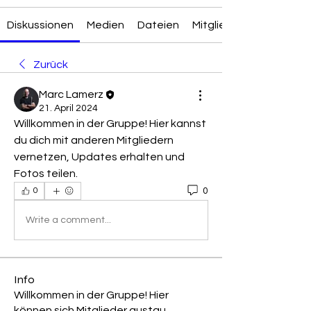
Diskussionen
Medien
Dateien
Mitglieder
Zurück
Marc Lamerz
21. April 2024
Willkommen in der Gruppe! Hier kannst 
du dich mit anderen Mitgliedern 
vernetzen, Updates erhalten und 
Fotos teilen.
0
0
Write a comment...
Info
Willkommen in der Gruppe! Hier
können sich Mitglieder austau
...